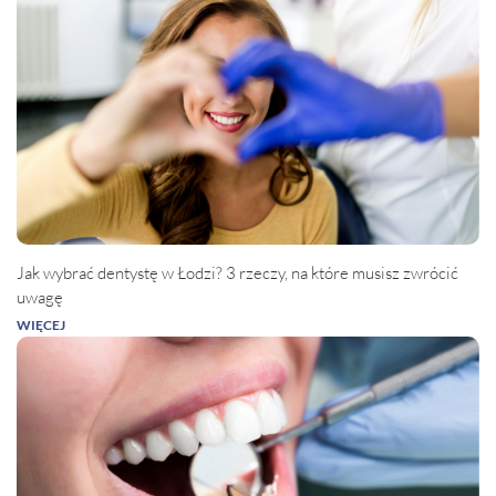
Jak wybrać dentystę w Łodzi? 3 rzeczy, na które musisz zwrócić
uwagę
WIĘCEJ