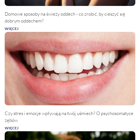
Domowe sposoby na świeży oddech - co zrobić, by cieszyć się
dobrym oddechem?
WIĘCEJ
Czy stres i emocje wpływają na twój uśmiech? O psychosomatyce
zębów
WIĘCEJ