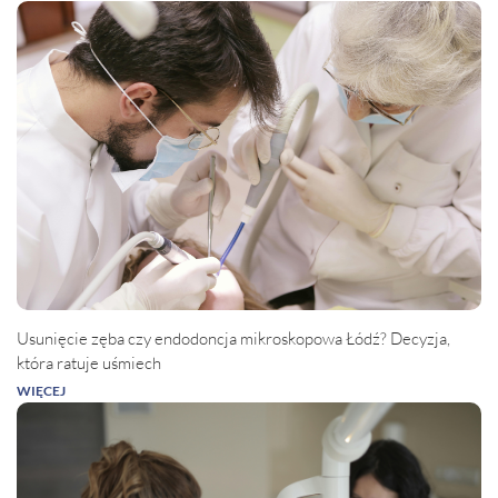
Usunięcie zęba czy endodoncja mikroskopowa Łódź? Decyzja,
która ratuje uśmiech
WIĘCEJ