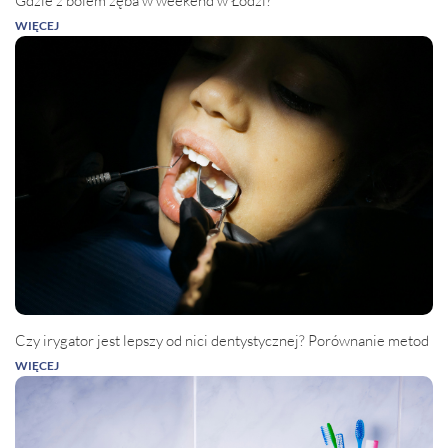
Gdzie z bólem zęba w weekend w Łodzi?
WIĘCEJ
Czy irygator jest lepszy od nici dentystycznej? Porównanie metod
WIĘCEJ