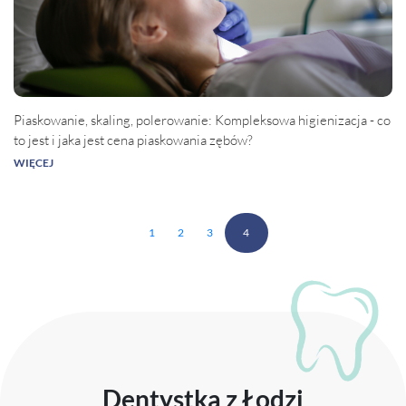
Piaskowanie, skaling, polerowanie: Kompleksowa higienizacja - co
to jest i jaka jest cena piaskowania zębów?
WIĘCEJ
1
2
3
4
Dentystka z Łodzi