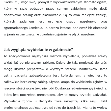
Skonsultuj więc swój pomysł z wykwalifikowanym stomatologiem,
który w razie potrzeby przed samym zabiegiem może zlecić
dodatkowo scaling oraz piaskowanie. Są to dwa mniejsze zabiegi,
których zadaniem jest usunięcie osadu nazębnego oraz
zgromadzonego kamienia. To bardzo istotne, ponieważ ich obecność
w jamie ustnej znacznie utrudnia rozjaśnienie płytki nazębnej.
Jak wygląda wybielanie w gabinecie?
To zdecydowanie najszybsza metoda wybielania, ponieważ efekty
widać już po pierwszym zabiegu. Dzieje się tak, ponieważ dentyści
mogą używać preparatów o wyższym stężeniu nadtlenków. Jama
ustna pacjenta zabezpieczona jest koferdamem, a więc jest to
całkowicie bezpieczny zabieg. Słynna lampa do wybielania zębów, w
rzeczywistości wcale tego nie robi. Dostarcza jedynie energię świetlną,
która jest potrzebna preparatom, aby te mogły szybciej zadziałać.
Wybielanie zębów u dentysty trwa zazwyczaj kilka sesji. Efekt
profesjonalnego zabiegu trwa od roku do trzech lat. Ma na to wpływ